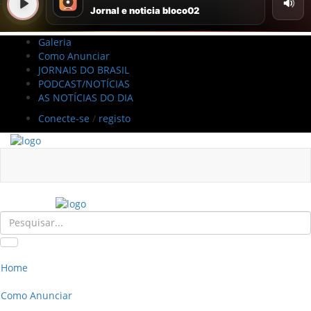
Galeria
Como Anunciar
JORNAIS DO BRASIL
PODCAST/NOTÍCIAS
AS NOTÍCIAS DO DIA
Conecte-se
/
registo
Home
Como Anunciar