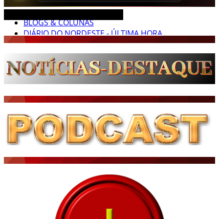
CEARÁ BRASIL MUNDO NOTÍCIAS
DIÁRIO DO NORDESTE - ÚLTIMA HORA
PODCAST - PONTO DE VISTA
BRASIL DE FATO - ÚLTIMAS NOTÍCIAS
NOTÍCIAS DESTAQUE DO DIA
BRASIL NOTÍCIAS
ÚLTIMAS NOTÍCIAS
NOTÍCIAS TAMBÉM NA TELA
BRASIL MUNDO AO VIVO
O MUNDO É NOTÍCIA
CN7
JORNAL DO BRASIL
CNN BRASIL
CBN GLOBO
RÁDIO AGÊNCIA
NOTÍCIAS AO MINUTO
ACONTECEU...VIROU MANCHETE!
BLOGS & COLUNAS