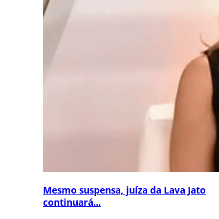
Mesmo suspensa, juíza da Lava Jato
continuará...