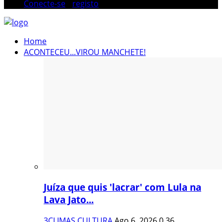
Conecte-se
/
registo
Home
ACONTECEU...VIROU MANCHETE!
Juíza que quis 'lacrar' com Lula na
Lava Jato...
3CLIMAS CULTURA
Ago 6, 2026
0
36