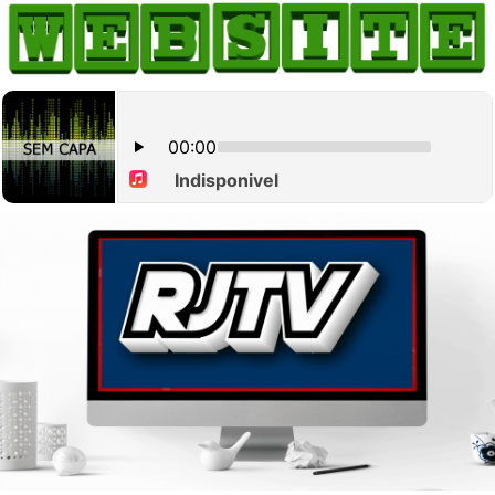
HOME
COMO ANUNCIAR
JORNAIS DO BRASIL
PODCAST/NOTÍCIAS
AS NOTÍCIAS DO DIA
CANAL 3CLIMAS
ACONTECEU...VIROU MANCHETE!
BLOGS & COLUNAS
AGÊNCIA DE NOTÍCIAS
CNN BRASIL