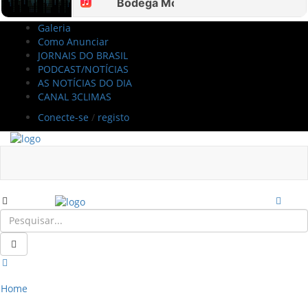
Galeria
Como Anunciar
JORNAIS DO BRASIL
PODCAST/NOTÍCIAS
AS NOTÍCIAS DO DIA
CANAL 3CLIMAS
Conecte-se
/
registo
Home