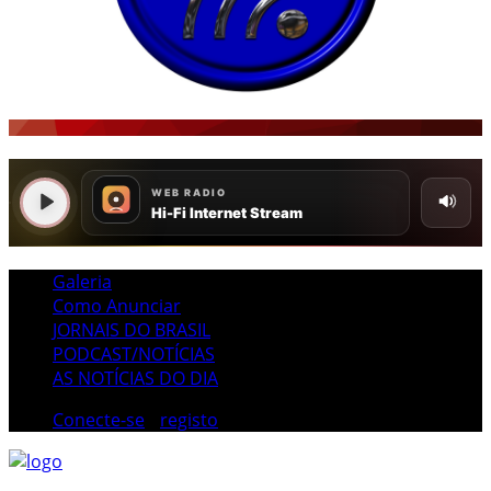
Galeria
Como Anunciar
JORNAIS DO BRASIL
PODCAST/NOTÍCIAS
AS NOTÍCIAS DO DIA
Conecte-se
/
registo