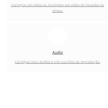
Carregue um vídeo ou incorpore um vídeo do Youtube ou
Vimeo.
Audio
Carregue seus áudios e crie sua lista de reprodução.