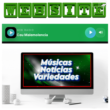
HOME
COMO ANUNCIAR
JORNAIS DO BRASIL
PODCAST/NOTÍCIAS
AS NOTÍCIAS DO DIA
CANAL 3CLIMAS
ACONTECEU...VIROU MANCHETE!
BLOGS & COLUNAS
AGÊNCIA DE NOTÍCIAS
CNN BRASIL
VEJA
PORTAL CEARÁ
FOTOS
Galeria
ÚLTIMAS POSTAGENS