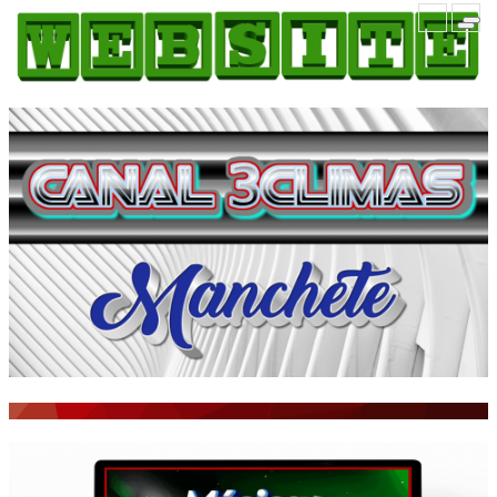
HOME
COMO ANUNCIAR
JORNAIS DO BRASIL
PODCAST/NOTÍCIAS
AS NOTÍCIAS DO DIA
ACONTECEU...VIROU MANCHETE!
BLOGS & COLUNAS
AGÊNCIA DE NOTÍCIAS
CNN BRASIL
VEJA
PORTAL CEARÁ
FOTOS
Galeria
ÚLTIMAS POSTAGENS
BOAS NOTÍCIAS...VIRAM MANCHETE!