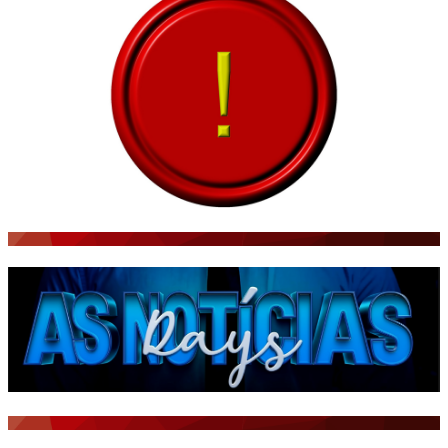
CNN BRASIL
CBN GLOBO
RÁDIO AGÊNCIA
NOTÍCIAS AO MINUTO
ACONTECEU...VIROU MANCHETE!
BLOGS & COLUNAS