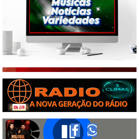
ISTO É FATO!
Todos
BLOGS & COLUNAS
CEARÁ BRASIL NOTÍCIAS
CEARÁ BRASIL MUNDO 1
BRASIL DE FATO
NOTÍCIAS GERAIS
CONECTE-SE
REGISTO