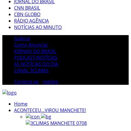
JORNAL DO BRASIL
CNN BRASIL
CBN GLOBO
RÁDIO AGÊNCIA
NOTÍCIAS AO MINUTO
Galeria
Como Anunciar
JORNAIS DO BRASIL
PODCAST/NOTÍCIAS
AS NOTÍCIAS DO DIA
CANAL 3CLIMAS
Conecte-se
/
registo
Home
ACONTECEU...VIROU MANCHETE!