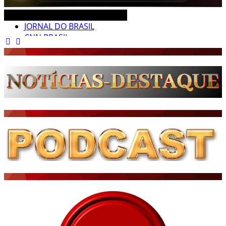
CEARÁ BRASIL MUNDO NOTÍCIAS
JORNAL DO BRASIL
CNN BRASIL
CBN GLOBO
RÁDIO AGÊNCIA
NOTÍCIAS AO MINUTO
ACONTECEU...VIROU MANCHETE!
BLOGS & COLUNAS
DIÁRIO DO NORDESTE - ÚLTIMA HORA
PODCAST - PONTO DE VISTA
BRASIL DE FATO - ÚLTIMAS NOTÍCIAS
NOTÍCIAS DESTAQUE DO DIA
BRASIL NOTÍCIAS
ÚLTIMAS NOTÍCIAS
NOTÍCIAS TAMBÉM NA TELA
BRASIL MUNDO AO VIVO
O MUNDO É NOTÍCIA
CN7