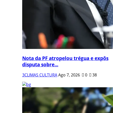
Nota da PF atropelou trégua e expôs
disputa sobre...
3CLIMAS CULTURA
Ago 7, 2026
0
38