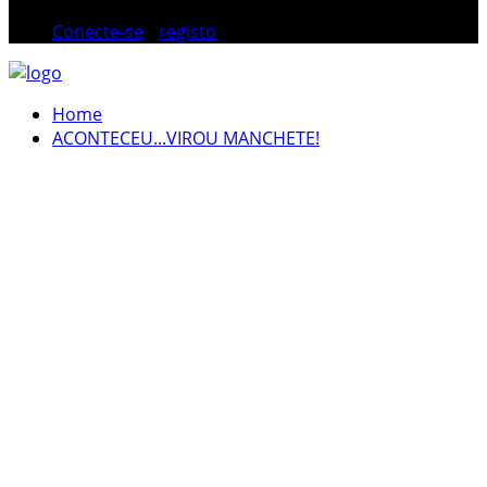
Conecte-se
/
registo
Home
ACONTECEU...VIROU MANCHETE!