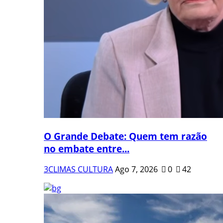
O Grande Debate: Quem tem razão
no embate entre...
3CLIMAS CULTURA
Ago 7, 2026
0
42