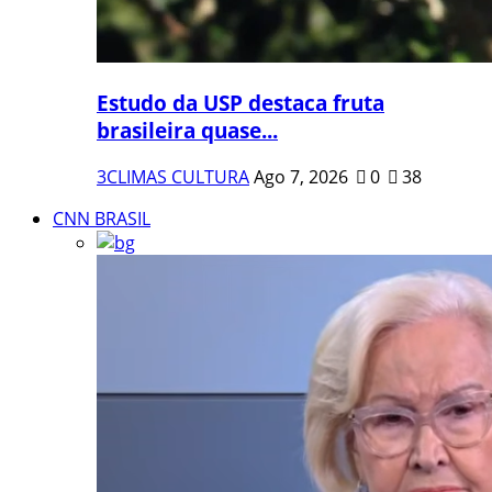
Estudo da USP destaca fruta
brasileira quase...
3CLIMAS CULTURA
Ago 7, 2026
0
38
CNN BRASIL