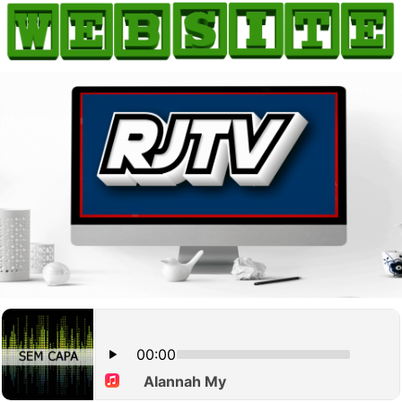
HOME
COMO ANUNCIAR
JORNAIS DO BRASIL
PODCAST/NOTÍCIAS
AS NOTÍCIAS DO DIA
CANAL 3CLIMAS
ACONTECEU...VIROU MANCHETE!
BLOGS & COLUNAS
AGÊNCIA DE NOTÍCIAS
CNN BRASIL