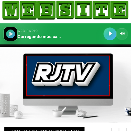
HOME
COMO ANUNCIAR
JORNAIS DO BRASIL
PODCAST/NOTÍCIAS
AS NOTÍCIAS DO DIA
CANAL 3CLIMAS
ACONTECEU...VIROU MANCHETE!
BLOGS & COLUNAS
AGÊNCIA DE NOTÍCIAS
CNN BRASIL