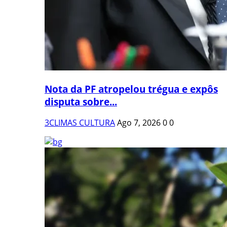
Nota da PF atropelou trégua e expôs
disputa sobre...
3CLIMAS CULTURA
Ago 7, 2026
0
0