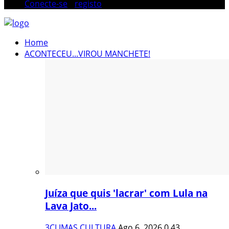
Conecte-se
/
registo
Home
ACONTECEU...VIROU MANCHETE!
Juíza que quis 'lacrar' com Lula na
Lava Jato...
3CLIMAS CULTURA
Ago 6, 2026
0
43