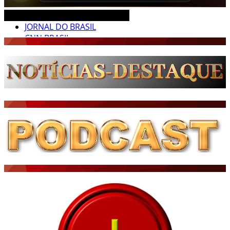
CEARÁ BRASIL MUNDO NOTÍCIAS
JORNAL DO BRASIL
CNN BRASIL
CBN GLOBO
RÁDIO AGÊNCIA
NOTÍCIAS AO MINUTO
ACONTECEU...VIROU MANCHETE!
BLOGS & COLUNAS
DIÁRIO DO NORDESTE - ÚLTIMA HORA
PODCAST - PONTO DE VISTA
BRASIL DE FATO - ÚLTIMAS NOTÍCIAS
NOTÍCIAS DESTAQUE DO DIA
BRASIL NOTÍCIAS
ÚLTIMAS NOTÍCIAS
NOTÍCIAS TAMBÉM NA TELA
BRASIL MUNDO AO VIVO
O MUNDO É NOTÍCIA
CN7