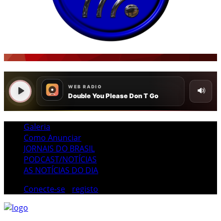
Galeria
Como Anunciar
JORNAIS DO BRASIL
PODCAST/NOTÍCIAS
AS NOTÍCIAS DO DIA
Conecte-se
/
registo