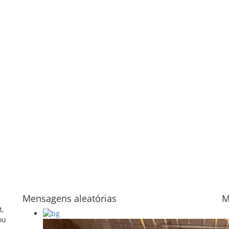
Mensagens aleatórias
M
t,
ou