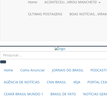
CNN BRASIL
Home
ACONTECEU...VIROU MANCHETE!
CBN GLOBO
RÁDIO AGÊNCIA
ÚLTIMAS POSTAGENS
BOAS NOTÍCIAS...VIR
NOTÍCIAS AO MINUTO
ACONTECEU...VIROU MANCHETE!
BLOGS & COLUNAS
Home
Como Anunciar
JORNAIS DO BRASIL
PODCAST/
AGÊNCIA DE NOTÍCIAS
CNN BRASIL
VEJA
PORTAL CE
CEARÁ BRASIL MUNDO 1
BRASIL DE FATO
NOTÍCIAS GER