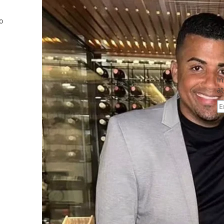
o
In
at