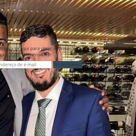
screva-se aqui para obter informações e
ualizações interessantes!