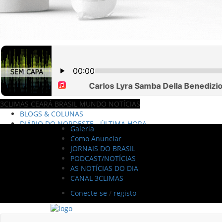
3CLIMAS CEARÁ BRASIL MUNDO NOTÍCIAS
DIÁRIO DO NORDESTE - ÚLTIMA HORA
PODCAST - PONTO DE VISTA
Galeria
BRASIL DE FATO - ÚLTIMAS NOTÍCIAS
Como Anunciar
NOTÍCIAS DESTAQUE DO DIA
JORNAIS DO BRASIL
BRASIL NOTÍCIAS
PODCAST/NOTÍCIAS
ÚLTIMAS NOTÍCIAS
AS NOTÍCIAS DO DIA
NOTÍCIAS TAMBÉM NA TELA
CANAL 3CLIMAS
BRASIL MUNDO AO VIVO
O MUNDO É NOTÍCIA
Conecte-se
/
registo
CN7
JORNAL DO BRASIL