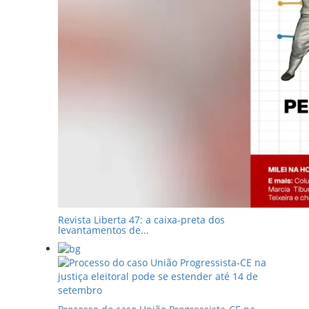
Revista Liberta 47: a caixa-preta dos
levantamentos de...