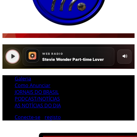
Galeria
Como Anunciar
JORNAIS DO BRASIL
PODCAST/NOTÍCIAS
AS NOTÍCIAS DO DIA
Conecte-se
/
registo