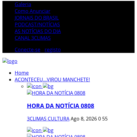
Galeria
Como Anunciar
JORNAIS DO BRASIL
PODCAST/NOTÍCIAS
AS NOTÍCIAS DO DIA
CANAL 3CLIMAS
Conecte-se
/
registo
Home
ACONTECEU...VIROU MANCHETE!
HORA DA NOTÍCIA 0808
3CLIMAS CULTURA
Ago 8, 2026
0
55