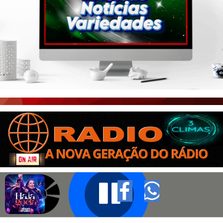
PORTAL CEARÁ
FOTOS
ÚLTIMAS POSTAGENS
BOAS NOTÍCIAS...VIRAM MANCHETE!
ISTO É FATO!
CEARÁ BRASIL NOTÍCIAS
CEARÁ BRASIL MUNDO 1
BRASIL DE FATO
NOTÍCIAS GERAIS
CONECTE-SE
REGISTO