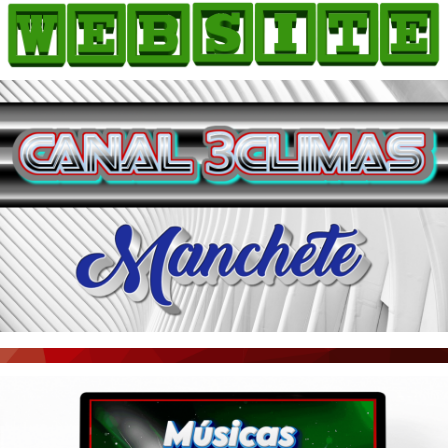
HOME
COMO ANUNCIAR
JORNAIS DO BRASIL
PODCAST/NOTÍCIAS
AS NOTÍCIAS DO DIA
ACONTECEU...VIROU MANCHETE!
BLOGS & COLUNAS
AGÊNCIA DE NOTÍCIAS
CNN BRASIL
VEJA