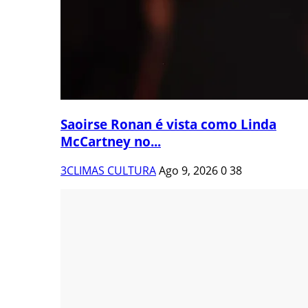
Saoirse Ronan é vista como Linda
McCartney no...
3CLIMAS CULTURA
Ago 9, 2026
0
38