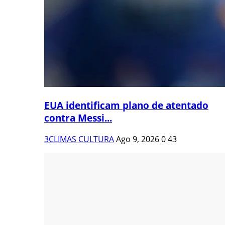
EUA identificam plano de atentado
contra Messi...
3CLIMAS CULTURA
Ago 9, 2026
0
43