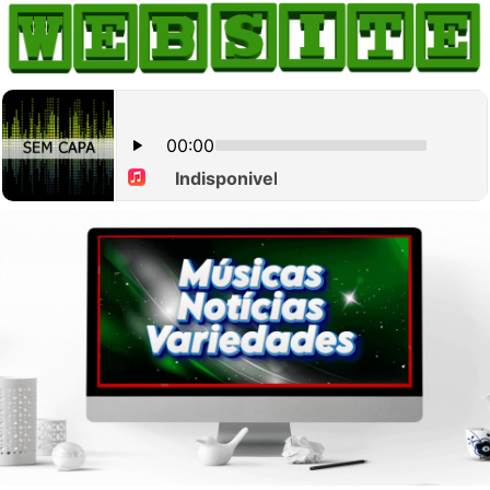
HOME
COMO ANUNCIAR
JORNAIS DO BRASIL
PODCAST/NOTÍCIAS
AS NOTÍCIAS DO DIA
CANAL 3CLIMAS
ACONTECEU...VIROU MANCHETE!
BLOGS & COLUNAS
AGÊNCIA DE NOTÍCIAS
CNN BRASIL