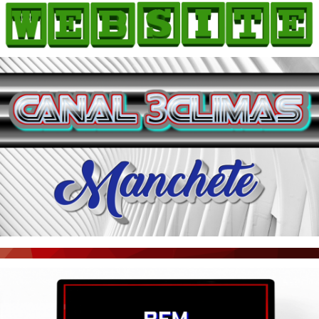
HOME
COMO ANUNCIAR
JORNAIS DO BRASIL
PODCAST/NOTÍCIAS
AS NOTÍCIAS DO DIA
ACONTECEU...VIROU MANCHETE!
BLOGS & COLUNAS
AGÊNCIA DE NOTÍCIAS
CNN BRASIL
VEJA