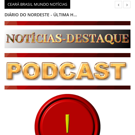
CEARÁ BRASIL MUNDO NOTÍCIAS
DIÁRIO DO NORDESTE - ÚLTIMA HORA
PODCAST - PONTO DE VISTA
BRASIL DE FATO - ÚLTIMAS NOTÍCIAS
NOTÍCIAS DESTAQUE DO DIA
BRASIL NOTÍCIAS
ÚLTIMAS NOTÍCIAS
NOTÍCIAS TAMBÉM NA TELA
BRASIL MUNDO AO VIVO
O MUNDO É NOTÍCIA
CN7
JORNAL DO BRASIL
CNN BRASIL
CBN GLOBO
RÁDIO AGÊNCIA