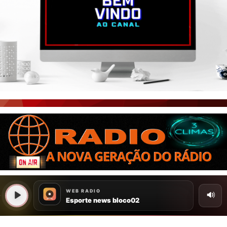
PORTAL CEARÁ
FOTOS
ÚLTIMAS POSTAGENS
BOAS NOTÍCIAS...VIRAM MANCHETE!
ISTO É FATO!
CEARÁ BRASIL NOTÍCIAS
CEARÁ BRASIL MUNDO 1
BRASIL DE FATO
NOTÍCIAS GERAIS
CONECTE-SE
REGISTO