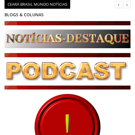
CEARÁ BRASIL MUNDO NOTÍCIAS
BLOGS & COLUNAS
DIÁRIO DO NORDESTE - ÚLTIMA HORA
PODCAST - PONTO DE VISTA
BRASIL DE FATO - ÚLTIMAS NOTÍCIAS
NOTÍCIAS DESTAQUE DO DIA
BRASIL NOTÍCIAS
ÚLTIMAS NOTÍCIAS
NOTÍCIAS TAMBÉM NA TELA
BRASIL MUNDO AO VIVO
O MUNDO É NOTÍCIA
CN7
JORNAL DO BRASIL
CNN BRASIL
CBN GLOBO