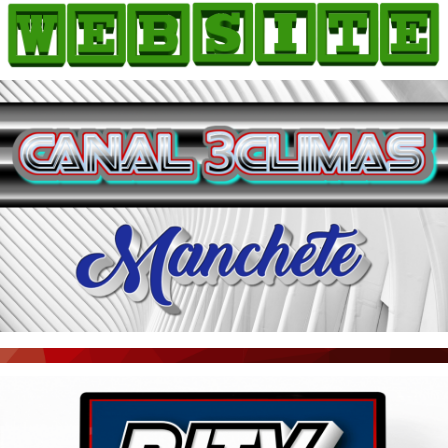
HOME
COMO ANUNCIAR
JORNAIS DO BRASIL
PODCAST/NOTÍCIAS
AS NOTÍCIAS DO DIA
ACONTECEU...VIROU MANCHETE!
BLOGS & COLUNAS
AGÊNCIA DE NOTÍCIAS
CNN BRASIL
VEJA