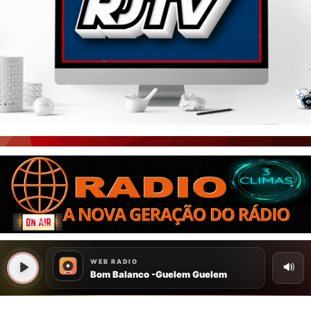
PORTAL CEARÁ
FOTOS
ÚLTIMAS POSTAGENS
BOAS NOTÍCIAS...VIRAM MANCHETE!
ISTO É FATO!
CEARÁ BRASIL NOTÍCIAS
CEARÁ BRASIL MUNDO 1
BRASIL DE FATO
NOTÍCIAS GERAIS
CONECTE-SE
REGISTO