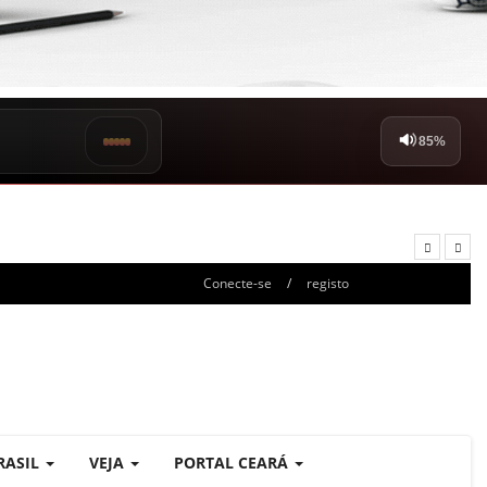
Conecte-se
/
registo
RASIL
VEJA
PORTAL CEARÁ