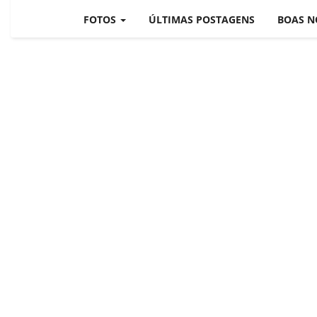
DIÁRIO DO NORDESTE - ÚLT
FOTOS
ÚLTIMAS POSTAGENS
BOAS N
PODCAST - PONTO DE VISTA
BRASIL DE FATO - ÚLTIMAS N
NOTÍCIAS DESTAQUE DO DIA
BRASIL NOTÍCIAS
ÚLTIMAS NOTÍCIAS
NOTÍCIAS TAMBÉM NA TELA
BRASIL MUNDO AO VIVO
O MUNDO É NOTÍCIA