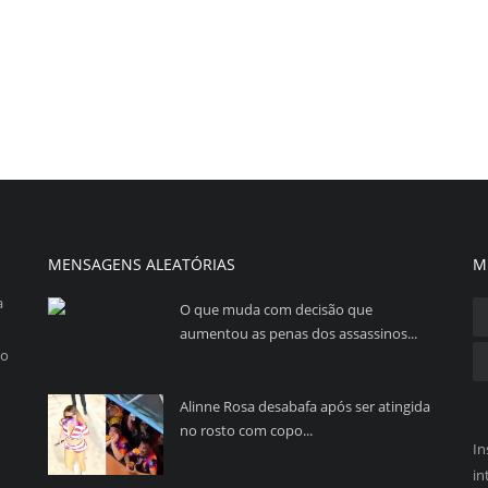
MENSAGENS ALEATÓRIAS
M
a
O que muda com decisão que
aumentou as penas dos assassinos...
so
Alinne Rosa desabafa após ser atingida
no rosto com copo...
In
in