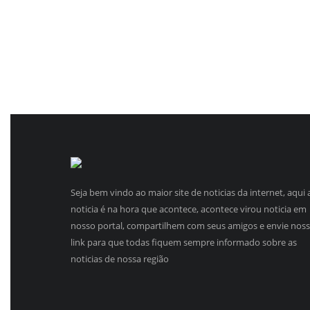
Seja bem vindo ao maior site de noticias da internet, aqui 
noticia é na hora que acontece, acontece virou noticia em
nosso portal, compartilhem com seus amigos e envie nos
link para que todas fiquem sempre informado sobre as
noticias de nossa região