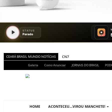
CEARÁ BRASIL MUNDO NOTÍCIAS
CN7
JORNAL DO BRASIL
Galeria
Como Anunciar
JORNAIS DO BRASIL
POD
CNN BRASIL
CBN GLOBO
RÁDIO AGÊNCIA
NOTÍCIAS AO MINUTO
ACONTECEU...VIROU MANCHE
HOME
ACONTECEU...VIROU MANCHETE!
BLOGS & COLUNAS