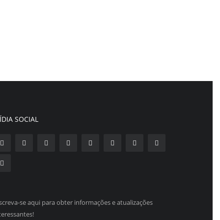
ÍDIA SOCIAL
screva-se aqui para obter informações e atualizações
teressantes!