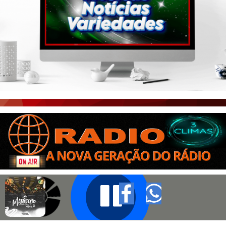
PORTAL CEARÁ
FOTOS
ÚLTIMAS POSTAGENS
BOAS NOTÍCIAS...VIRAM MANCHETE!
ISTO É FATO!
CEARÁ BRASIL NOTÍCIAS
CEARÁ BRASIL MUNDO 1
BRASIL DE FATO
NOTÍCIAS GERAIS
CONECTE-SE
REGISTO