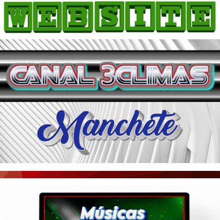
HOME
COMO ANUNCIAR
JORNAIS DO BRASIL
PODCAST/NOTÍCIAS
AS NOTÍCIAS DO DIA
ACONTECEU...VIROU MANCHETE!
BLOGS & COLUNAS
AGÊNCIA DE NOTÍCIAS
CNN BRASIL
VEJA