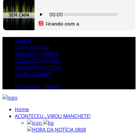
Galeria
Como Anunciar
JORNAIS DO BRASIL
PODCAST/NOTÍCIAS
AS NOTÍCIAS DO DIA
CANAL 3CLIMAS
Conecte-se
/
registo
Home
ACONTECEU...VIROU MANCHETE!