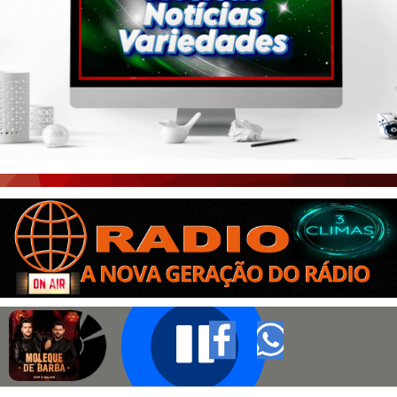
PORTAL CEARÁ
FOTOS
ÚLTIMAS POSTAGENS
BOAS NOTÍCIAS...VIRAM MANCHETE!
ISTO É FATO!
CEARÁ BRASIL NOTÍCIAS
CEARÁ BRASIL MUNDO 1
BRASIL DE FATO
NOTÍCIAS GERAIS
CONECTE-SE
REGISTO