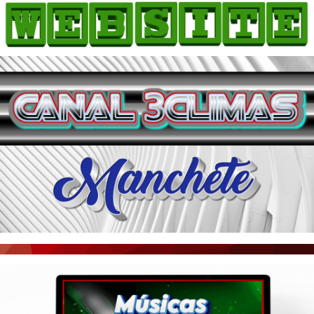
HOME
COMO ANUNCIAR
JORNAIS DO BRASIL
PODCAST/NOTÍCIAS
AS NOTÍCIAS DO DIA
ACONTECEU...VIROU MANCHETE!
BLOGS & COLUNAS
AGÊNCIA DE NOTÍCIAS
CNN BRASIL
VEJA