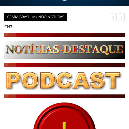
CEARÁ BRASIL MUNDO NOTÍCIAS
CN7
JORNAL DO BRASIL
CNN BRASIL
CBN GLOBO
RÁDIO AGÊNCIA
NOTÍCIAS AO MINUTO
ACONTECEU...VIROU MANCHETE!
BLOGS & COLUNAS
DIÁRIO DO NORDESTE - ÚLTIMA HORA
PODCAST - PONTO DE VISTA
BRASIL DE FATO - ÚLTIMAS NOTÍCIAS
NOTÍCIAS DESTAQUE DO DIA