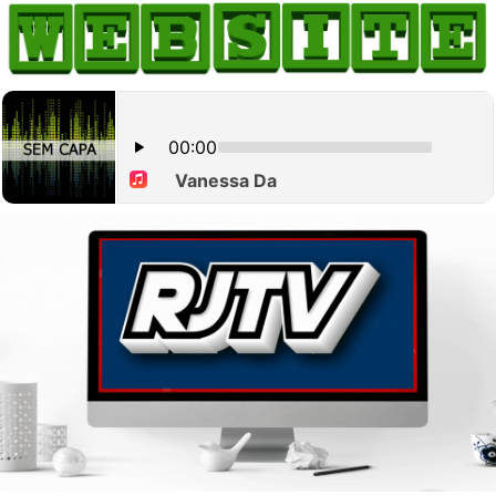
HOME
COMO ANUNCIAR
JORNAIS DO BRASIL
PODCAST/NOTÍCIAS
AS NOTÍCIAS DO DIA
CANAL 3CLIMAS
ACONTECEU...VIROU MANCHETE!
BLOGS & COLUNAS
AGÊNCIA DE NOTÍCIAS
CNN BRASIL