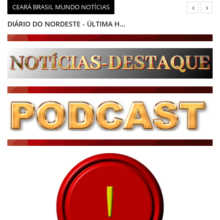
CEARÁ BRASIL MUNDO NOTÍCIAS
DIÁRIO DO NORDESTE - ÚLTIMA HORA
PODCAST - PONTO DE VISTA
BRASIL DE FATO - ÚLTIMAS NOTÍCIAS
NOTÍCIAS DESTAQUE DO DIA
BRASIL NOTÍCIAS
ÚLTIMAS NOTÍCIAS
NOTÍCIAS TAMBÉM NA TELA
BRASIL MUNDO AO VIVO
O MUNDO É NOTÍCIA
CN7
JORNAL DO BRASIL
CNN BRASIL
CBN GLOBO
RÁDIO AGÊNCIA