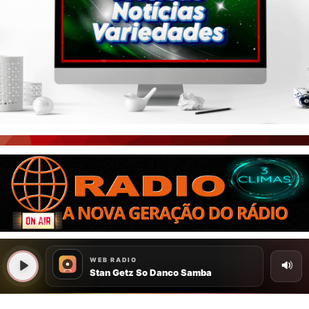
PORTAL CEARÁ
FOTOS
ÚLTIMAS POSTAGENS
BOAS NOTÍCIAS...VIRAM MANCHETE!
ISTO É FATO!
CEARÁ BRASIL NOTÍCIAS
CEARÁ BRASIL MUNDO 1
BRASIL DE FATO
NOTÍCIAS GERAIS
CONECTE-SE
REGISTO