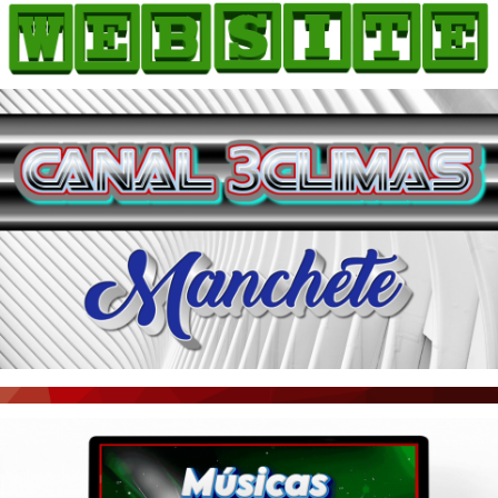
HOME
COMO ANUNCIAR
JORNAIS DO BRASIL
PODCAST/NOTÍCIAS
AS NOTÍCIAS DO DIA
ACONTECEU...VIROU MANCHETE!
BLOGS & COLUNAS
AGÊNCIA DE NOTÍCIAS
CNN BRASIL
VEJA