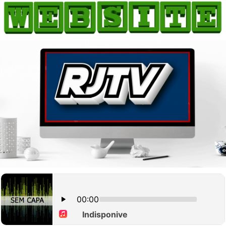
HOME
COMO ANUNCIAR
JORNAIS DO BRASIL
PODCAST/NOTÍCIAS
AS NOTÍCIAS DO DIA
CANAL 3CLIMAS
ACONTECEU...VIROU MANCHETE!
BLOGS & COLUNAS
AGÊNCIA DE NOTÍCIAS
CNN BRASIL