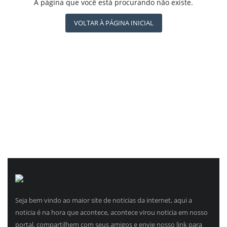
REGISTO
A página que você está procurando não existe.
CBN GLOBO
RÁDIO AGÊNCIA
VOLTAR À PÁGINA INICIAL
NOTÍCIAS AO MINUTO
ACONTECEU...VIROU MANCHETE!
Seja bem vindo ao maior site de noticias da internet, aqui a
noticia é na hora que acontece, acontece virou noticia em nosso
portal, compartilhem com seus amigos e envie nosso link para