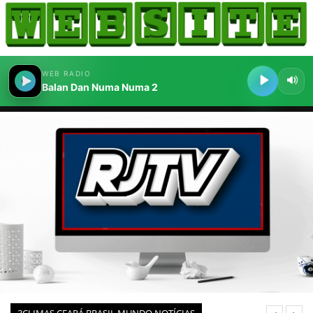
HOME
COMO ANUNCIAR
JORNAIS DO BRASIL
PODCAST/NOTÍCIAS
AS NOTÍCIAS DO DIA
CANAL 3CLIMAS
ACONTECEU...VIROU MANCHETE!
BLOGS & COLUNAS
AGÊNCIA DE NOTÍCIAS
CNN BRASIL