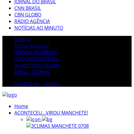
JORNAL DO BRASIL
CNN BRASIL
CBN GLOBO
RÁDIO AGÊNCIA
NOTÍCIAS AO MINUTO
Galeria
Como Anunciar
JORNAIS DO BRASIL
PODCAST/NOTÍCIAS
AS NOTÍCIAS DO DIA
CANAL 3CLIMAS
Conecte-se
/
registo
Home
ACONTECEU...VIROU MANCHETE!