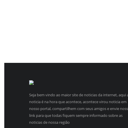
Seja bem vindo ao maior site de noticias da internet, aqui 
noticia é na hora que acontece, acontece virou noticia em
nosso portal, compartilhem com seus amigos e envie nos
link para que todas fiquem sempre informado sobre as
noticias de nossa região