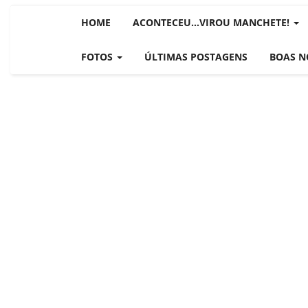
ÚLTIMAS NOTÍCIAS
HOME
ACONTECEU...VIROU MANCHETE!
NOTÍCIAS TAMBÉM NA TELA
BRASIL MUNDO AO VIVO
FOTOS
ÚLTIMAS POSTAGENS
BOAS N
O MUNDO É NOTÍCIA
CN7
JORNAL DO BRASIL
CNN BRASIL
CBN GLOBO
RÁDIO AGÊNCIA
NOTÍCIAS AO MINUTO
ACONTECEU...VIROU MANCHE