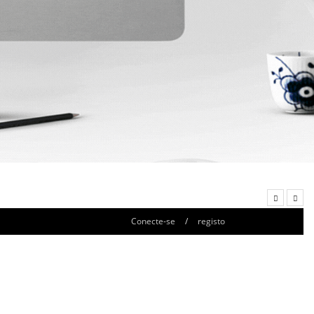
Conecte-se
/
registo