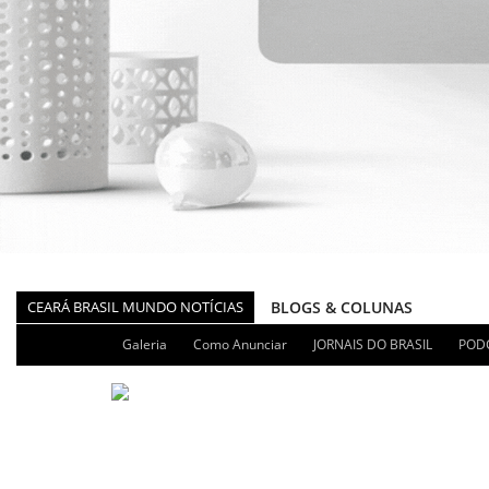
CEARÁ BRASIL MUNDO NOTÍCIAS
BLOGS & COLUNAS
DIÁRIO DO NORDESTE - ÚLT
Galeria
Como Anunciar
JORNAIS DO BRASIL
POD
PODCAST - PONTO DE VISTA
BRASIL DE FATO - ÚLTIMAS N
NOTÍCIAS DESTAQUE DO DIA
BRASIL NOTÍCIAS