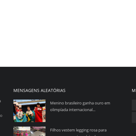
MENSAGENS ALEATÓRIAS
M
a
Menino brasileiro ganha ouro em
olimpíada internacional...
so
Filhos vestem legging rosa para