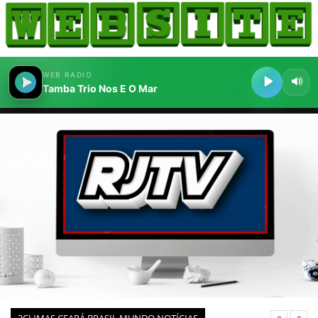
HOME
COMO ANUNCIAR
JORNAIS DO BRASIL
PODCAST/NOTÍCIAS
AS NOTÍCIAS DO DIA
CANAL 3CLIMAS
ACONTECEU...VIROU MANCHETE!
BLOGS & COLUNAS
AGÊNCIA DE NOTÍCIAS
CNN BRASIL